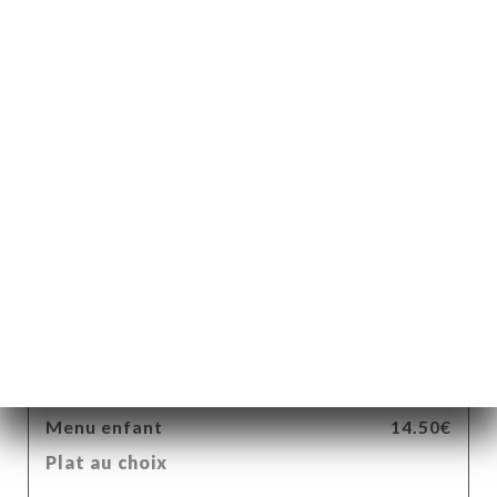
Salade végétarienne
Salade, tomates, endives, œufs, assortiment de
légumes et crudités
17.50€
Salade Nicoise
18.50€
MENU ENFANT
Menu enfant
14.50€
Plat au choix