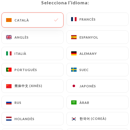
Selecciona l’idioma:
Selecciona l’idioma:
FRANCÈS
FRANCÈS
CATALÀ
CATALÀ
NOS ŒUFS
ANGLÈS
ANGLÈS
ESPANYOL
ESPANYOL
Œufs au plat bacon, salade
13.50€
ITALIÀ
ITALIÀ
ALEMANY
ALEMANY
Omelette nature, salade
12.00€
PORTUGUÈS
PORTUGUÈS
SUEC
SUEC
Omelette jambon, fromage, salade
简体中文 (XINÈS)
简体中文 (XINÈS)
JAPONÈS
JAPONÈS
14.50€
RUS
RUS
ÀRAB
ÀRAB
Omelette complète
Jambon, fromage, champignons, salade
한국어 (COREÀ)
한국어 (COREÀ)
HOLANDÈS
HOLANDÈS
16.00€