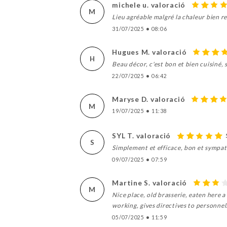
michele u. valoració
M
Lieu agréable malgré la chaleur bien re
31/07/2025
•
08:06
Hugues M. valoració
H
Beau décor, c'est bon et bien cuisiné, 
22/07/2025
•
06:42
Maryse D. valoració
M
19/07/2025
•
11:38
SYL T. valoració
S
Simplement et efficace, bon et sympath
09/07/2025
•
07:59
Martine S. valoració
M
Nice place, old brasserie, eaten here 
working, gives directives to personne
05/07/2025
•
11:59