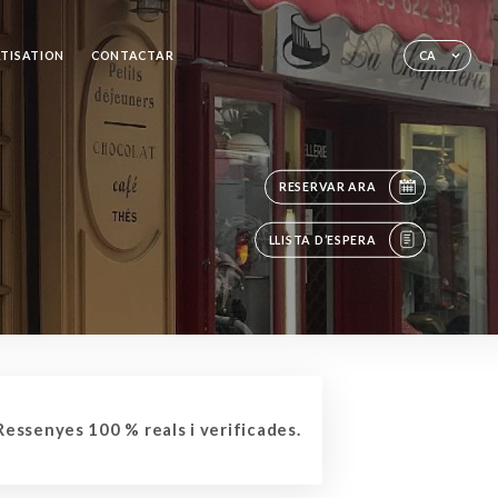
ATISATION
CONTACTAR
CA
RESERVAR ARA
LLISTA D’ESPERA
essenyes 100 % reals i verificades.