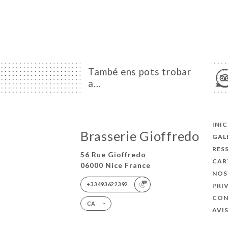
També ens pots trobar
a…
INIC
Brasserie Gioffredo
GAL
RES
56 Rue Gioffredo
CAR
06000 Nice France
NOS
+33493622392
PRI
CON
CA
AVI