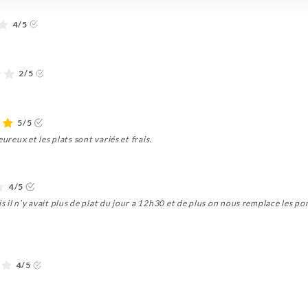
4/5
2/5
5/5
ureux et les plats sont variés et frais.
4/5
 il n’y avait plus de plat du jour a 12h30 et de plus on nous remplace les p
4/5