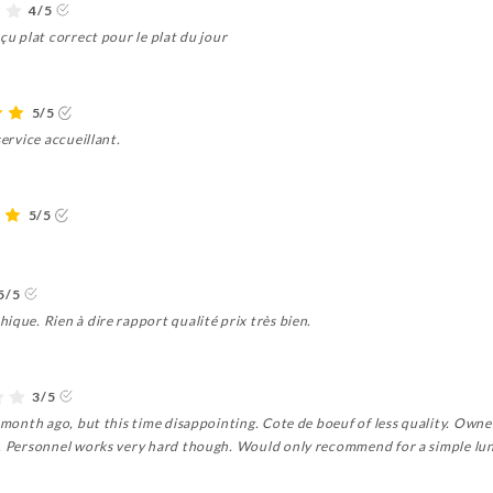
4/5
çu plat correct pour le plat du jour
5/5
service accueillant.
5/5
5/5
ique. Rien à dire rapport qualité prix très bien.
3/5
a month ago, but this time disappointing. Cote de boeuf of less quality. Owne
l. Personnel works very hard though. Would only recommend for a simple lu