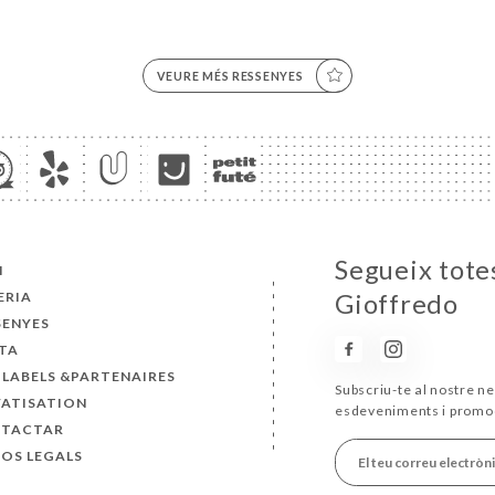
VEURE MÉS RESSENYES
Segueix totes
I
ERIA
Gioffredo
SENYES
TA
 LABELS &PARTENAIRES
Subscriu-te al nostre ne
VATISATION
esdeveniments i promo
TACTAR
SOS LEGALS