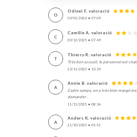
Odinei F. valoració
O
03/01/2026
•
07:09
Camille A. valoració
C
03/12/2025
•
07:49
Thierry R. valoració
T
Très bon accueil, le personnel est chale
23/11/2025
•
10:39
Annie B. valoració
A
Cadre sympa, on a très bien mangé mais
demander .
11/11/2025
•
08:36
Anders K. valoració
A
21/10/2025
•
05:52