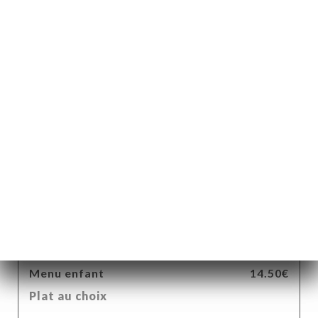
Salade végétarienne
Salade, tomates, endives, œufs, assortiment de
légumes et crudités
17.50€
Salade Nicoise
18.50€
MENU ENFANT
Menu enfant
14.50€
Plat au choix