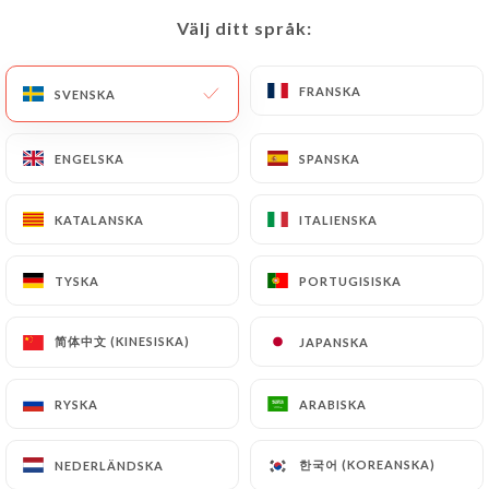
Välj ditt språk:
Välj ditt språk:
SV
MENY
FRANSKA
FRANSKA
SVENSKA
SVENSKA
ENGELSKA
ENGELSKA
SPANSKA
SPANSKA
/
HEM
KONTAKT
KATALANSKA
KATALANSKA
ITALIENSKA
ITALIENSKA
Kontakt
TYSKA
TYSKA
PORTUGISISKA
PORTUGISISKA
简体中文 (KINESISKA)
简体中文 (KINESISKA)
JAPANSKA
JAPANSKA
RYSKA
RYSKA
ARABISKA
ARABISKA
Brasserie Gioffredo
한국어 (KOREANSKA)
한국어 (KOREANSKA)
NEDERLÄNDSKA
NEDERLÄNDSKA