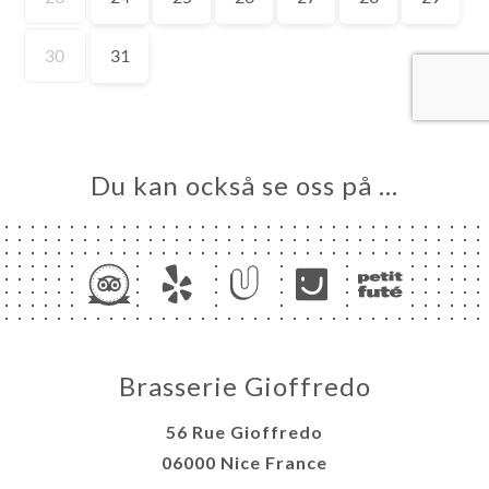
KA
LERI
ÖMEN
NY
BELS
Du kan också se oss på …
NAIRES
ISATION
TAKT
Brasserie Gioffredo
56 Rue Gioffredo
06000 Nice France