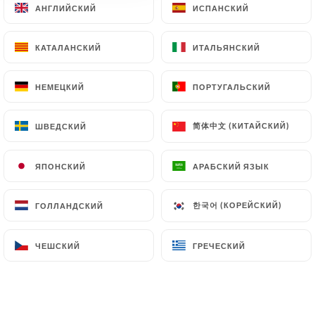
Depuis 1936, la Brasserie
АНГЛИЙСКИЙ
АНГЛИЙСКИЙ
ИСПАНСКИЙ
ИСПАНСКИЙ
GIOFFREDO incarne l’élégance et le
charme intemporel de la brasserie à
КАТАЛАНСКИЙ
КАТАЛАНСКИЙ
ИТАЛЬЯНСКИЙ
ИТАЛЬЯНСКИЙ
la française.
НЕМЕЦКИЙ
НЕМЕЦКИЙ
ПОРТУГАЛЬСКИЙ
ПОРТУГАЛЬСКИЙ
简体中文 (КИТАЙСКИЙ)
简体中文 (КИТАЙСКИЙ)
ШВЕДСКИЙ
ШВЕДСКИЙ
Кто мы?
ЯПОНСКИЙ
ЯПОНСКИЙ
АРАБСКИЙ ЯЗЫК
АРАБСКИЙ ЯЗЫК
Située au cœur de la ville, la Brasserie
한국어 (КОРЕЙСКИЙ)
한국어 (КОРЕЙСКИЙ)
ГОЛЛАНДСКИЙ
ГОЛЛАНДСКИЙ
Gioffredo vous invite à découvrir un
lieu alliant charme traditionnel et
ЧЕШСКИЙ
ЧЕШСКИЙ
ГРЕЧЕСКИЙ
ГРЕЧЕСКИЙ
modernité raffinée. Notre
établissement vous propose une cuisine
authentique, préparée avec soin à