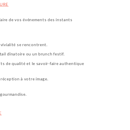
URE
 faire de vos événements des instants
ivialité se rencontrent.
ail dînatoire ou un brunch festif.
s de qualité et le savoir-faire authentique
réception à votre image.
e gourmandise.
E