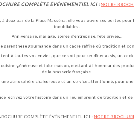
OCHURE COMPLÈTE ÉVÉNEMENTIEL ICI :
NOTRE BROCH
r, à deux pas de la Place Masséna, elle vous ouvre ses portes pour
inoubliables.
Anniversaire, mariage, soirée d’entreprise, fête privée...
ne parenthèse gourmande dans un cadre raffiné où tradition et conv
ent à toutes vos envies, que ce soit pour un dîner assis, un cockt
cuisine généreuse et faite maison, mettant à l’honneur des produit
de la brasserie française.
r une atmosphère chaleureuse et un service attentionné, pour une 
ce, écrivez votre histoire dans un lieu empreint de tradition et d
BROCHURE COMPLÈTE ÉVÉNEMENTIEL ICI :
NOTRE BROCHUR