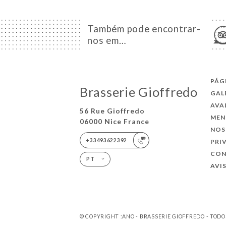
Também pode encontrar-
nos em…
PÁG
Brasserie Gioffredo
GAL
AVA
56 Rue Gioffredo
MEN
06000 Nice France
NOS
+33493622392
PRI
CO
PT
AVI
© COPYRIGHT :ANO - BRASSERIE GIOFFREDO - TODO